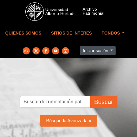
Skip to main content
QUIENES SOMOS
SITIOS DE INTERÉS
FONDOS
Iniciar sesión
Buscar
Búsqueda Avanzada »