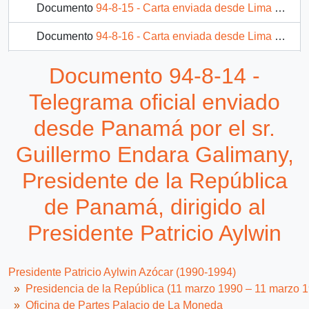
Documento
94-8-15 - Carta enviada desde Lima por el sr. Fernando Belaúnde Terry, Senador vitalicio del Perú, dirigida al Presidente Patricio Aylwin
Documento
94-8-16 - Carta enviada desde Lima por Mario Vargas Llosa, escritor y líder del Frente Democrático del Perú, dirigida al Presidente Patricio Aylwin
Documento
94-8-17 - Telegrama enviado desde Lima por el sr. Jorge Capriata, Subdirector General de la OIT [Organización Internacional del Trabajo] dirigida al Presidente Patricio Aylwin
Documento 94-8-14 -
Documento
94-8-18 - Carta enviada desde Londres por la parlamentaria británica Gwyneth Dunwoody, miembro de la Cámara de los Comunes del Reino Unido, al Presidente Patricio Aylwin
Telegrama oficial enviado
22 más...
desde Panamá por el sr.
Guillermo Endara Galimany,
Presidente de la República
de Panamá, dirigido al
Presidente Patricio Aylwin
Presidente Patricio Aylwin Azócar (1990-1994)
Presidencia de la República (11 marzo 1990 – 11 marzo 
Oficina de Partes Palacio de La Moneda