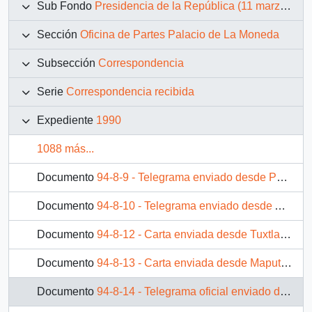
Sub Fondo
Presidencia de la República (11 marzo 1990 – 11 marzo 1994)
Sección
Oficina de Partes Palacio de La Moneda
Subsección
Correspondencia
Serie
Correspondencia recibida
Expediente
1990
1088 más...
Documento
94-8-9 - Telegrama enviado desde París por Alain Poher, Presidente del Senado de Francia, dirigido al Presidente Patricio Aylwin
Documento
94-8-10 - Telegrama enviado desde Antananarivo, por la Presidencia de la República Democrática de Madagascar, dirigido al Presidente Patricio Aylwin
Documento
94-8-12 - Carta enviada desde Tuxtla Gutiérrez, Chiapas, por el sr. Patrocinio González Blanco Garrido, Gobernador Constitucional del Estado de Chiapas, dirigida al Presidente electo de Chile, Patricio Aylwin.
Documento
94-8-13 - Carta enviada desde Maputo por Marcelino dos Santos, Presidente de la Asamblea Popular de Mozambique y miembro del Buró Político del Comité Central del Partido FRELIMO, dirigida al Presidente Patricio Aylwin
Documento
94-8-14 - Telegrama oficial enviado desde Panamá por el sr. Guillermo Endara Galimany, Presidente de la República de Panamá, dirigido al Presidente Patricio Aylwin