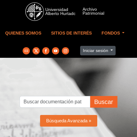
Skip to main content
QUIENES SOMOS
SITIOS DE INTERÉS
FONDOS
Iniciar sesión
Buscar
Búsqueda Avanzada »