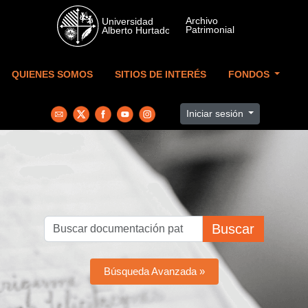
Skip to main content
QUIENES SOMOS
SITIOS DE INTERÉS
FONDOS
Iniciar sesión
Buscar
Búsqueda Avanzada »