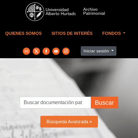
Skip to main content
QUIENES SOMOS
SITIOS DE INTERÉS
FONDOS
Iniciar sesión
Buscar
Búsqueda Avanzada »