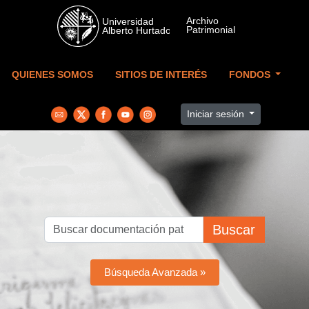
Skip to main content
QUIENES SOMOS
SITIOS DE INTERÉS
FONDOS
Iniciar sesión
Buscar
Búsqueda Avanzada »