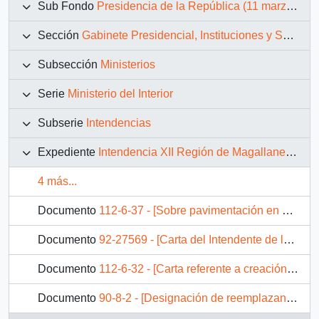
Sub Fondo
Presidencia de la República (11 marzo 1990 – 11 marzo 1994)
Sección
Gabinete Presidencial, Instituciones y Servicios
Subsección
Ministerios
Serie
Ministerio del Interior
Subserie
Intendencias
Expediente
Intendencia XII Región de Magallanes y la Antártica Chilena
4 más...
Documento
112-6-37 - [Sobre pavimentación en el camino Gobernador Phillipi - Monte Aymond y la construcción de la 1ra. etapa del Aeródromo de Puerto Natales]
Documento
92-27569 - [Carta del Intendente de la XII Región sobre creación de Centro Austral Antártico]
Documento
112-6-32 - [Carta referente a creación de comisión binacional por la Patagonia]
Documento
90-8-2 - [Designación de reemplazante de Gobernador de la Provincia Antártica (Puerto Williams)]