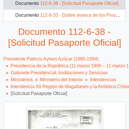
Documento
112-6-38 - [Solicitud Pasaporte Oficial]
Documento
112-6-33 - [Sobre avance de los Proyectos en Desarrollo de Isla Grande de Tierra del Fuego, Argentina]
Documento
91-24159 - [Oficio del Intendente de la Duodécima Región de Magallanes y Antártica Chilena dirigida al Jefe de Gabinete Presidencial, referente a construcción Cuartel Policía Investigaciones de Punta Arenas]
Documento 112-6-38 -
Documento
92-7972 - [Oficio del Intendente de XII Región de Magallanes y Antártica Chilena dirigido al Presidente Patricio Aylwin, referente a Encuentro Chileno- Argentino en la ciudad de Punta Arenas]
[Solicitud Pasaporte Oficial]
Documento
112-6-34 - [Visita de S.E. el Presidente de la República a La Antártica]
Presidente Patricio Aylwin Azócar (1990-1994)
16 más...
Presidencia de la República (11 marzo 1990 – 11 marzo 
Gabinete Presidencial, Instituciones y Servicios
Ministerios
Ministerio del Interior
Intendencias
Intendencia XII Región de Magallanes y la Antártica Chil
[Solicitud Pasaporte Oficial]