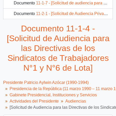
Documento
11-1-7 - [Solicitud de audiencia para el Presidente del Parlamento de Croacia]
Documento
11-2-1 - [Solicitud de Audiencia Privada para el Núcleo Demócrata -Cristiano del Servicio de Tesorerías.]
Documento
11-2-2 - [Solicitud de audiencia para la Junta Vecinal del Astillero Maitenes]
Documento 11-1-4 -
327 más...
[Solicitud de Audiencia para
las Directivas de los
Sindicatos de Trabajadores
N°1 y N°6 de Lota]
Presidente Patricio Aylwin Azócar (1990-1994)
Presidencia de la República (11 marzo 1990 – 11 marzo 
Gabinete Presidencial, Instituciones y Servicios
Actividades del Presidente
Audiencias
[Solicitud de Audiencia para las Directivas de los Sindica