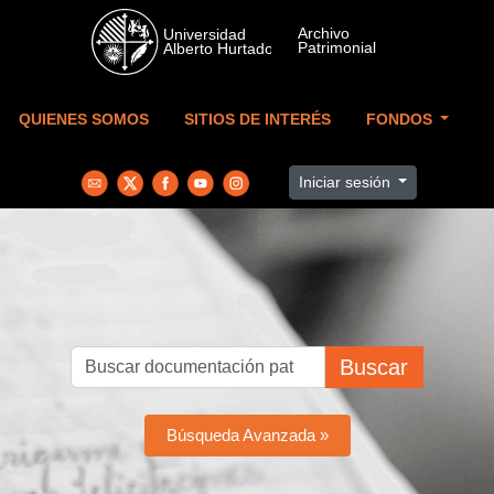
Skip to main content
QUIENES SOMOS
SITIOS DE INTERÉS
FONDOS
Iniciar sesión
Buscar
Búsqueda Avanzada »