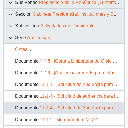
Sub Fondo
Presidencia de la República (11 marzo 1990 – 11 marzo 1994)
Sección
Gabinete Presidencial, Instituciones y Servicios
Subsección
Actividades del Presidente
Serie
Audiencias
6 más...
Documento
7-7-8 - [Carta a Embajador de Chile en España para informar audiencia con el Presidente de la República de don Juan Carlos Rodríguez, Presidente de la Junta de Extremadura]
Documento
7-7-9 - [Audiencia con S.E. para informarle del Programa "Santiago ¿Cómo vamos?
Documento
11-1-1 - [Solicitud de Audiencia para la Corporación de Ayuda al Limitado Visual.]
Documento
11-1-3 - [Solicitud de audiencia para la Juridicción de Caciques de Cuinco provincia de Osorno]
Documento
11-1-4 - [Solicitud de Audiencia para las Directivas de los Sindicatos de Trabajadores N°1 y N°6 de Lota]
Documento
11-1-5 - Memorándum N° 225