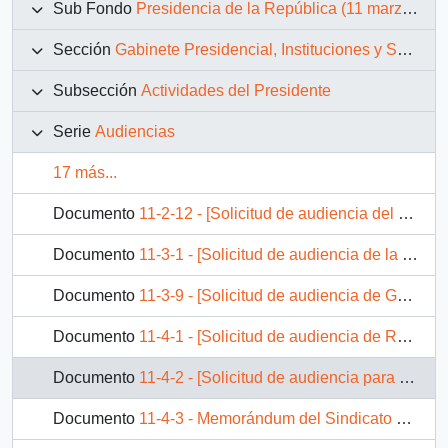
Sub Fondo
Presidencia de la República (11 marzo 1990 – 11 marzo 1994)
Sección
Gabinete Presidencial, Instituciones y Servicios
Subsección
Actividades del Presidente
Serie
Audiencias
17 más...
Documento
11-2-12 - [Solicitud de audiencia del Embajador de Austría para delegación proveniente de ese país]
Documento
11-3-1 - [Solicitud de audiencia de la Organización Europea para la Investigación Astronómica en el Hemisferio Austral ESO]
Documento
11-3-9 - [Solicitud de audiencia de Guillermo Schiess]
Documento
11-4-1 - [Solicitud de audiencia de Renovación Nacional]
Documento
11-4-2 - [Solicitud de audiencia para delegación española]
Documento
11-4-3 - Memorándum del Sindicato de Trabajadores del Banco del Estado de Chile