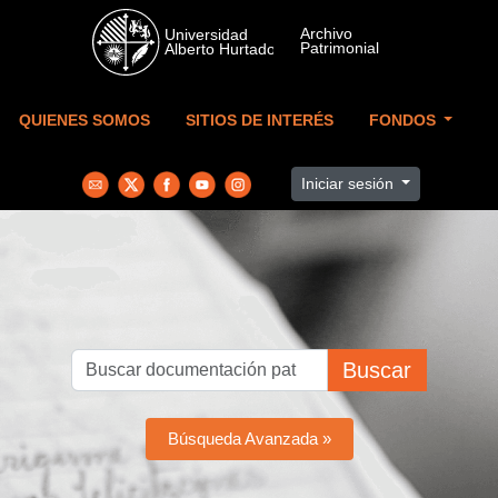
Skip to main content
QUIENES SOMOS
SITIOS DE INTERÉS
FONDOS
Iniciar sesión
Buscar
Búsqueda Avanzada »