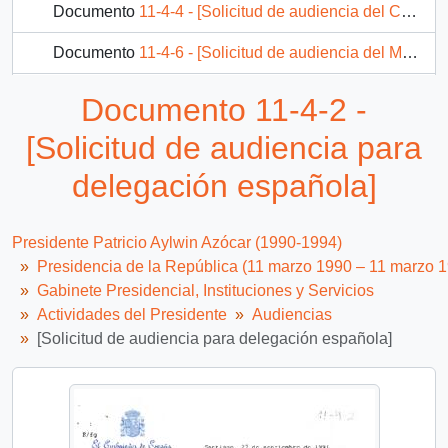
Documento
11-4-4 - [Solicitud de audiencia del Comité de Allegados de Lirquén]
Documento
11-4-6 - [Solicitud de audiencia del Ministro de Transportes y Telecomunicaciones]
Documento
11-4-9 - [Correspondencia del Departamento de Física de la Universidad de Chile]
Documento 11-4-2 -
316 más...
[Solicitud de audiencia para
delegación española]
Presidente Patricio Aylwin Azócar (1990-1994)
Presidencia de la República (11 marzo 1990 – 11 marzo 
Gabinete Presidencial, Instituciones y Servicios
Actividades del Presidente
Audiencias
[Solicitud de audiencia para delegación española]