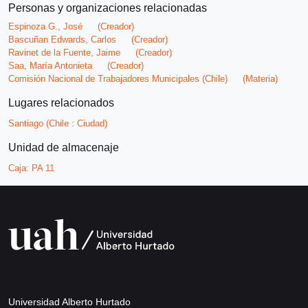
Personas y organizaciones relacionadas
Espinoza G., José
(Creador)
Bascuñan Edwards, Carlos
(Creador)
Ravinet de la Fuente, Jaime
(Creador)
Saa, María Antonieta
(Creador)
Comisión Nacional de Trabajadores Municipales (Chile)
(Materia)
Lugares relacionados
Santiago (Chile : Ciudad)
Unidad de almacenaje
Caja:
PA 11
Universidad Alberto Hurtado