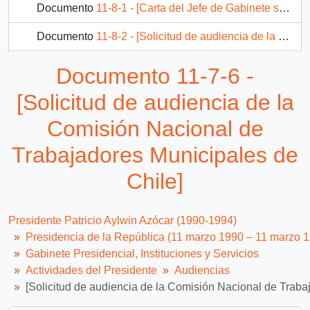
Documento
11-8-1 - [Carta del Jefe de Gabinete sobre solicitud de audiencia]
Documento
11-8-2 - [Solicitud de audiencia de la Federación de la Empresa Portuaria de Chile ]
Expediente
11-8-3 - [Solicitud de audiencia del coordinador del retorno de exiliados en Francia]
Documento 11-7-6 -
305 más...
[Solicitud de audiencia de la
Comisión Nacional de
Trabajadores Municipales de
Chile]
Presidente Patricio Aylwin Azócar (1990-1994)
Presidencia de la República (11 marzo 1990 – 11 marzo 
Gabinete Presidencial, Instituciones y Servicios
Actividades del Presidente
Audiencias
[Solicitud de audiencia de la Comisión Nacional de Traba