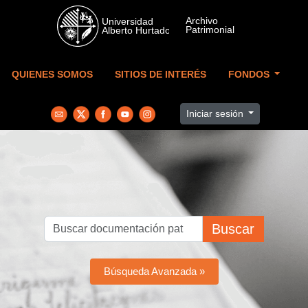
Skip to main content
QUIENES SOMOS
SITIOS DE INTERÉS
FONDOS
Iniciar sesión
Buscar
Búsqueda Avanzada »