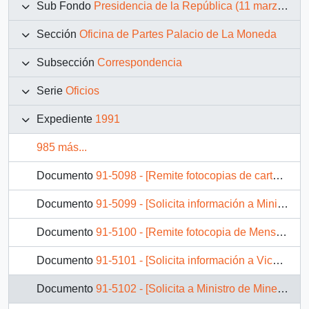
Sub Fondo
Presidencia de la República (11 marzo 1990 – 11 marzo 1994)
Sección
Oficina de Partes Palacio de La Moneda
Subsección
Correspondencia
Serie
Oficios
Expediente
1991
985 más...
Documento
91-5098 - [Remite fotocopias de cartas que se indica a Presidente de Banco del Estado]
Documento
91-5099 - [Solicita información a Ministro de Obras Públicas, en relación actividades y obras del Ministerio en la Provincia de Tocopilla]
Documento
91-5100 - [Remite fotocopia de Mensaje a Jefe Divisióo Jurídico-Legislativa]
Documento
91-5101 - [Solicita información a Vicepresidente Ejecutivo de CAPREDENA, en relación a normas de reajuste de pensiones de las Fuerzas Armadas]
Documento
91-5102 - [Solicita a Ministro de Minería estudiar e informar en relación a propuesta adjunta del Centro de Estudios del Cobre y la Minería]