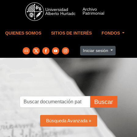
Skip to main content
QUIENES SOMOS
SITIOS DE INTERÉS
FONDOS
Iniciar sesión
Buscar
Búsqueda Avanzada »