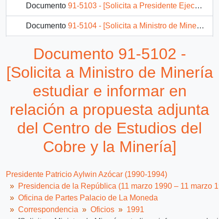
Documento
91-5103 - [Solicita a Presidente Ejecutivo de CODELCO estudiar e informar en relación a propuesta adjunta del Centro de Estudios del Cobre y la Minería]
Documento
91-5104 - [Solicita a Ministro de Minería informe en relación a minuta adjunta]
Documento
91-206 - [Remite fotocopia de carta que se indica a Director (s) Secretaría Comunicación y Cultura]
Documento 91-5102 -
Documento
91-2781 - [Remite fotocopia de carta]
[Solicita a Ministro de Minería
1430 más...
estudiar e informar en
relación a propuesta adjunta
del Centro de Estudios del
Cobre y la Minería]
Presidente Patricio Aylwin Azócar (1990-1994)
Presidencia de la República (11 marzo 1990 – 11 marzo 
Oficina de Partes Palacio de La Moneda
Correspondencia
Oficios
1991