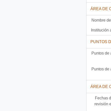
Documento
91-5092 - [Remite fotocopia de carta que se indica a Gobernador de Malleco]
ÁREA DE 
1444 más...
Nombre del
Institución 
PUNTOS 
Puntos de 
Puntos de 
ÁREA DE 
Fechas d
revisión 