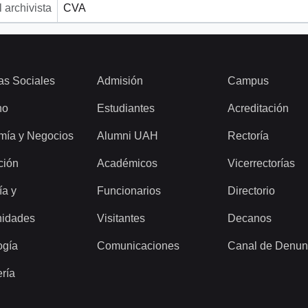
 archivista
CVA
as Sociales
Admisión
Campus
ho
Estudiantes
Acreditación
mía y Negocios
Alumni UAH
Rectoría
ción
Académicos
Vicerrectorías
ía y
Funcionarios
Directorio
idades
Visitantes
Decanos
ogía
Comunicaciones
Canal de Denun
ería