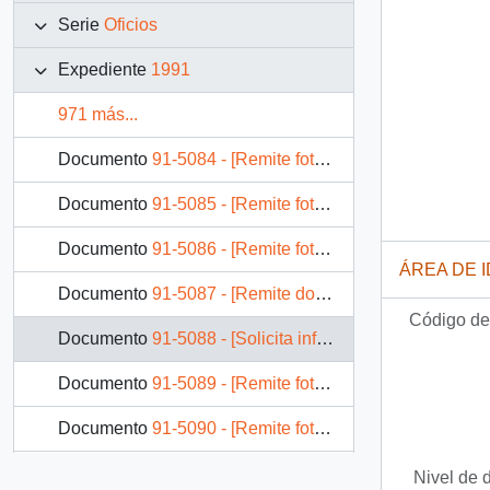
Serie
Oficios
Expediente
1991
971 más...
Documento
91-5084 - [Remite fotocopia de carta que se indica a Gerente General de CORFO]
Documento
91-5085 - [Remite fotocopias de cartas que se indica a Intendente VI Región]
Documento
91-5086 - [Remite fotocopia de carta que se indica a Director División Gobierno Interior]
ÁREA DE 
Documento
91-5087 - [Remite documento a Jefe División Jurídico-Legislativa]
Código de 
Documento
91-5088 - [Solicita información a Subsecretario de Previsión Social, en relación a normas de reajuste de pensiones de las Fuerzas Armadas]
Documento
91-5089 - [Remite fotocopias de cartas que se indica a Subsecretario del Interior]
Documento
91-5090 - [Remite fotocopia de carta que se indica a Superintendente de Bancos e Instituciones Financieras]
Documento
91-5091 - [Remite fotocopia de carta que se indica a Subsecretario de Desarrollo Regional]
Nivel de 