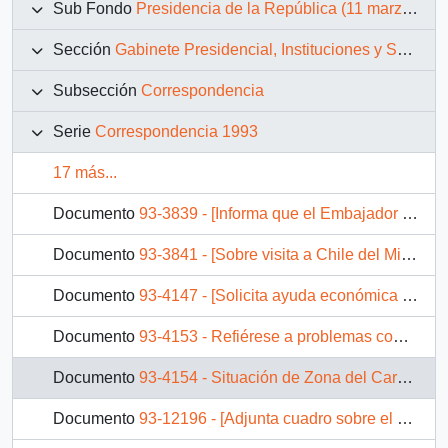
Sub Fondo
Presidencia de la República (11 marzo 1990 – 11 marzo 1994)
Sección
Gabinete Presidencial, Instituciones y Servicios
Subsección
Correspondencia
Serie
Correspondencia 1993
17 más...
Documento
93-3839 - [Informa que el Embajador de Chile en Costa Rica solicita una audiencia]
Documento
93-3841 - [Sobre visita a Chile del Ministro de Información kuwaiti]
Documento
93-4147 - [Solicita ayuda económica para financiar un proyecto de recuperación del edificio de la Ex Intendencia, destruido en un incendio]
Documento
93-4153 - Refiérese a problemas comuna de Talcahuano
Documento
93-4154 - Situación de Zona del Carbón
Documento
93-12196 - [Adjunta cuadro sobre el Programa de Becas Indígenas MINEDUC-CEPI]