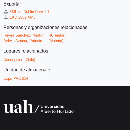
Exportar
XML de Dublin Core 1.1
EAD 2002 XML
Personas y organizaciones relacionadas
Reyes Sánchez, Nestor
(Creador)
Aylwin Azócar, Patricio
(Materia)
Lugares relacionados
Concepción (Chile)
Unidad de almacenaje
Caja:
PAC 214