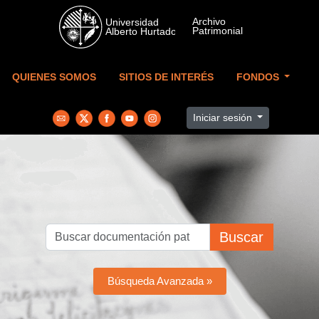
Skip to main content
QUIENES SOMOS
SITIOS DE INTERÉS
FONDOS
Iniciar sesión
Buscar
Búsqueda Avanzada »