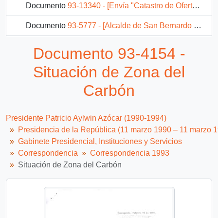
Documento
93-13340 - [Envía "Catastro de Oferta de CTPD del Gobierno de Chile"]
Documento
93-5777 - [Alcalde de San Bernardo solicita audiencia]
Documento
93-5891 - [Adjunta para su estudio "Estatuto especial para el personal que ejerce funciones fiscalizadoras en el Servicio Nacional de Aduanas y Servicio de Impuestos Internos]
Documento 93-4154 -
120 más...
Situación de Zona del
Carbón
Presidente Patricio Aylwin Azócar (1990-1994)
Presidencia de la República (11 marzo 1990 – 11 marzo 
Gabinete Presidencial, Instituciones y Servicios
Correspondencia
Correspondencia 1993
Situación de Zona del Carbón