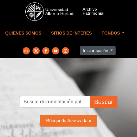
Skip to main content
QUIENES SOMOS
SITIOS DE INTERÉS
FONDOS
Iniciar sesión
Buscar
Búsqueda Avanzada »