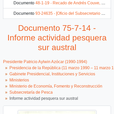
Documento
48-1-19 - Recado de Andrés Couve, Subsecretario de Pesca.
Documento
93-24635 - [Oficio del Subsecretario de Pesca dirigido al Jefe de Gabinete Presidencial referente a la zona denominada Pan de Azúcar]
Documento
92-23481 - [Mensaje del Subsecretario de Pesca dirigido al Gabinete Presidencial referente a participación en el Seminario Internacional "El Pacífico, parte integrante del Nuevo Mundo: Mar del Siglo XXI"]
Documento 75-7-14 -
Informe actividad pesquera
sur austral
Presidente Patricio Aylwin Azócar (1990-1994)
Presidencia de la República (11 marzo 1990 – 11 marzo 
Gabinete Presidencial, Instituciones y Servicios
Ministerios
Ministerio de Economía, Fomento y Reconstrucción
Subsecretaría de Pesca
Informe actividad pesquera sur austral