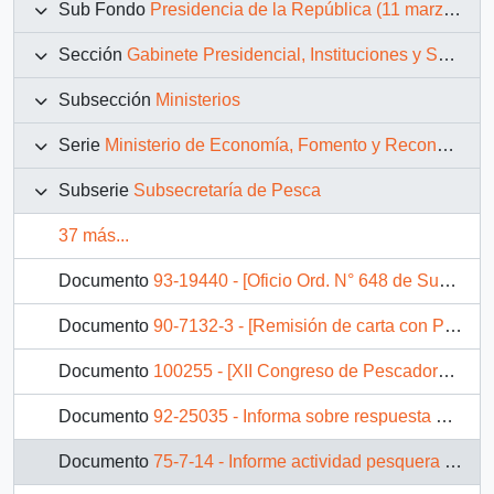
Sub Fondo
Presidencia de la República (11 marzo 1990 – 11 marzo 1994)
Sección
Gabinete Presidencial, Instituciones y Servicios
Subsección
Ministerios
Serie
Ministerio de Economía, Fomento y Reconstrucción
Subserie
Subsecretaría de Pesca
37 más...
Documento
93-19440 - [Oficio Ord. N° 648 de Subsecretario de Pesca, remite copia de carta respuesta que se indica]
Documento
90-7132-3 - [Remisión de carta con Proposiciones sobre la Ley de Pesca]
Documento
100255 - [XII Congreso de Pescadores Artesanales de Chile]
Documento
92-25035 - Informa sobre respuesta a Consejo de Defensa de la Pesca Artesanal de la X Región y Asoc. Gremial de Industriales Pesqueros de la X y XI Región
Documento
75-7-14 - Informe actividad pesquera sur austral