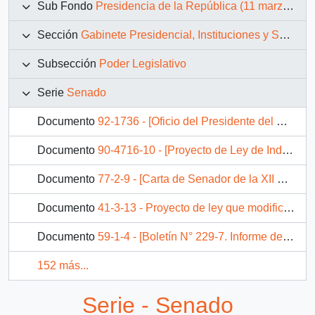
Sub Fondo
Presidencia de la República (11 marzo 1990 – 11 marzo 1994)
Sección
Gabinete Presidencial, Instituciones y Servicios
Subsección
Poder Legislativo
Serie
Senado
Documento
92-1736 - [Oficio del Presidente del Senado dirigido al Presidente Patricio Aylwin, referente a proyecto de acuerdo]
Documento
90-4716-10 - [Proyecto de Ley de Indulto]
Documento
77-2-9 - [Carta de Senador de la XII Región, Rolando Aránguiz]
Documento
41-3-13 - Proyecto de ley que modifica diversos textos legales que indica, a fin de garan ti zar en mejor forma los derechos de las personas.
Documento
59-1-4 - [Boletín N° 229-7. Informe de la Comisión de Constitución, Legislación. Justicia y Reglamento recaído en el proyecto do reforma constitucional, en primer tramite, sobre indulto, amnistía y libertad provisional].
152 más...
Serie - Senado