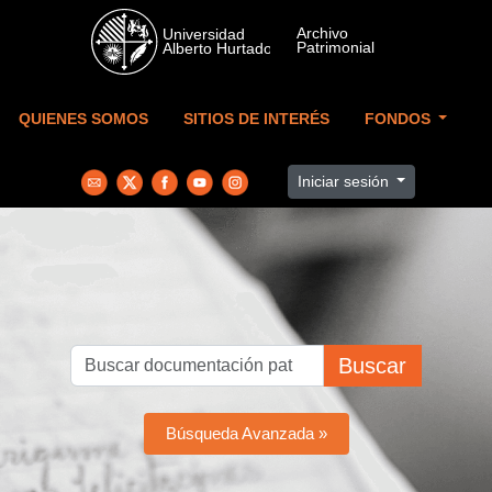
Skip to main content
QUIENES SOMOS
SITIOS DE INTERÉS
FONDOS
Iniciar sesión
Buscar
Búsqueda Avanzada »