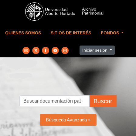
Skip to main content
QUIENES SOMOS
SITIOS DE INTERÉS
FONDOS
Iniciar sesión
Buscar
Búsqueda Avanzada »