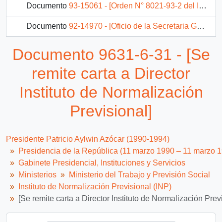
Documento
93-15061 - [Orden N° 8021-93-2 del Instituto de Normalización Previsional]
Documento
92-14970 - [Oficio de la Secretaria General del Instituto de Normalización Previsional dirigido al Jefe de Gabinete Presidencial, referente a solicitud de particular]
Documento
93-8558 - [Orden N° 3840-93-3 del Instituto de Normalización Previsional]
Documento 9631-6-31 - [Se
Documento
93-3195 - [Órden N° 261/93 del Instituto de Normalización Previsional]
remite carta a Director
33 más...
Instituto de Normalización
Previsional]
Presidente Patricio Aylwin Azócar (1990-1994)
Presidencia de la República (11 marzo 1990 – 11 marzo 
Gabinete Presidencial, Instituciones y Servicios
Ministerios
Ministerio del Trabajo y Previsión Social
Instituto de Normalización Previsional (INP)
[Se remite carta a Director Instituto de Normalización Prev