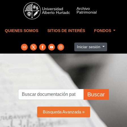
Skip to main content
QUIENES SOMOS
SITIOS DE INTERÉS
FONDOS
Iniciar sesión
Buscar
Búsqueda Avanzada »