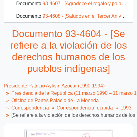
Documento
93-4607 - [Agradece el regalo y palabras del Presidente con motivo de sus bodas de plata episcopales]
Documento
93-4608 - [Saludos en el Tercer Aniversario del Gobierno]
Documento
93-4609 - [Saludos en el Tercer Aniversario del Gobierno]
Documento 93-4604 - [Se
Documento
93-4610 - [Saludos en el Tercer Aniversario del Gobierno]
refiere a la violación de los
2594 más...
derechos humanos de los
pueblos indígenas]
Presidente Patricio Aylwin Azócar (1990-1994)
Presidencia de la República (11 marzo 1990 – 11 marzo 
Oficina de Partes Palacio de La Moneda
Correspondencia
Correspondencia recibida
1993
[Se refiere a la violación de los derechos humanos de los