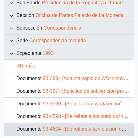
Sub Fondo
Presidencia de la República (11 marzo 1990 – 11 marzo 1994)
Sección
Oficina de Partes Palacio de La Moneda
Subsección
Correspondencia
Serie
Correspondencia recibida
Expediente
1993
610 más...
Documento
93-389 - [Adjunta copia de Oficio enviado al Sr. Ministro de Hacienda, respecto a estudio de Proyecto de Ley Ampliación de Planta de personal de EMPORCHI]
Documento
93-397 - [Solicitud de subvención para el Instituto Histórico Arturo Prat]
Documento
93-4590 - [Solicita una ayuda económica para financiar la compra de equipos para una radio emisora que opera la Iglesia en Cauquenes]
Documento
93-4598 - [Se refiere a los pueblos indígenas]
Documento
93-4604 - [Se refiere a la violación de los derechos humanos de los pueblos indígenas]