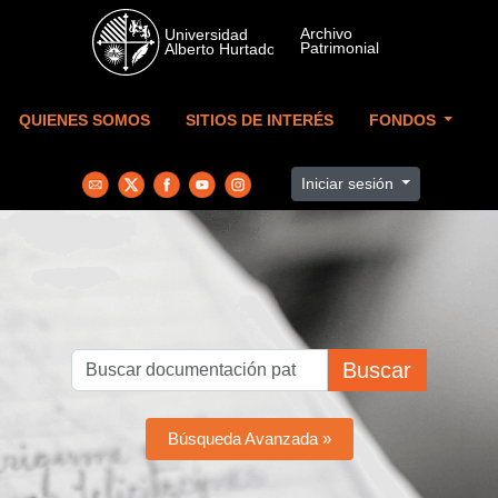
Skip to main content
QUIENES SOMOS
SITIOS DE INTERÉS
FONDOS
Iniciar sesión
Buscar
Búsqueda Avanzada »