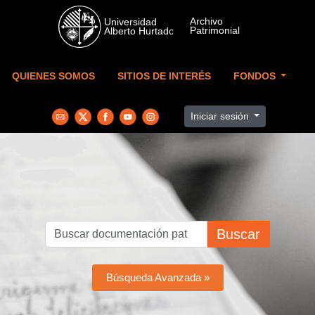
Skip to main content
QUIENES SOMOS
SITIOS DE INTERÉS
FONDOS
Iniciar sesión
Buscar
Búsqueda Avanzada »