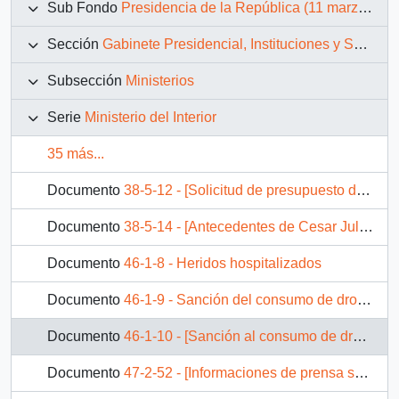
Sub Fondo
Presidencia de la República (11 marzo 1990 – 11 marzo 1994)
Sección
Gabinete Presidencial, Instituciones y Servicios
Subsección
Ministerios
Serie
Ministerio del Interior
35 más...
Documento
38-5-12 - [Solicitud de presupuesto de Radinhranat Quinteros]
Documento
38-5-14 - [Antecedentes de Cesar Julio Juarez Bravo detenido por asociación ilícita]
Documento
46-1-8 - Heridos hospitalizados
Documento
46-1-9 - Sanción del consumo de drogas en el proyecto de ley sobre trafico ilícito de estupefacientes en tramite en el senado
Documento
46-1-10 - [Sanción al consumo de drogas en el proyecto de ley en trámite en el Senado]
Documento
47-2-52 - [Informaciones de prensa sobre el impasse entre ESVAL y el Municipio de Valparaíso]