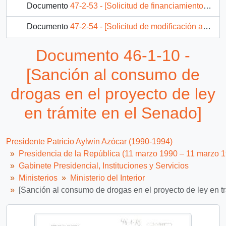
Documento
47-2-53 - [Solicitud de financiamiento del Gobernador provincial de Ñuble]
Documento
47-2-54 - [Solicitud de modificación a la división política y administrativa en la Región de la Araucanía y Aysén]
Documento
47-2-55 - Memorandum
Documento 46-1-10 -
390 más...
[Sanción al consumo de
drogas en el proyecto de ley
en trámite en el Senado]
Presidente Patricio Aylwin Azócar (1990-1994)
Presidencia de la República (11 marzo 1990 – 11 marzo 
Gabinete Presidencial, Instituciones y Servicios
Ministerios
Ministerio del Interior
[Sanción al consumo de drogas en el proyecto de ley en t