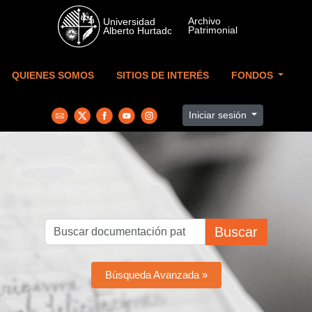
Skip to main content
QUIENES SOMOS
SITIOS DE INTERÉS
FONDOS
Iniciar sesión
Buscar
Búsqueda Avanzada »