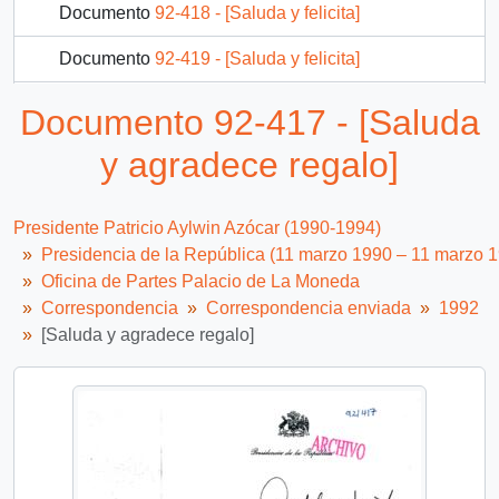
Documento
92-418 - [Saluda y felicita]
Documento
92-419 - [Saluda y felicita]
Documento
92-420 - [Agradece trabajo en Alcaldía de Santiago]
Documento 92-417 - [Saluda
Documento
92-421 - [Saluda por aniversario a Revista Mensaje]
y agradece regalo]
1189 más...
Presidente Patricio Aylwin Azócar (1990-1994)
Presidencia de la República (11 marzo 1990 – 11 marzo 
Oficina de Partes Palacio de La Moneda
Correspondencia
Correspondencia enviada
1992
[Saluda y agradece regalo]