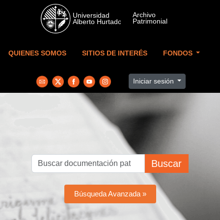
Skip to main content
QUIENES SOMOS
SITIOS DE INTERÉS
FONDOS
Iniciar sesión
Buscar
Búsqueda Avanzada »