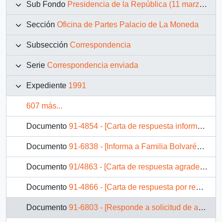
Sub Fondo
Presidencia de la República (11 marzo 1990 – 11 marzo 1994)
Sección
Oficina de Partes Palacio de La Moneda
Subsección
Correspondencia
Serie
Correspondencia enviada
Expediente
1991
607 más...
Documento
91-4854 - [Carta de respuesta informando que la Presidencia de la República no está autorizada para cursar prestamos]
Documento
91-6838 - [Informa a Familia Bolvarén que su carta fue remitida a la Intendencia IV Región, mediante Of. GAB. PRES. (0) 91/1417]
Documento
91/4863 - [Carta de respuesta agradeciendo palabras de felicitación por primer año de gobierno, y por la remisión de correspondencia al Instituto de Normalización Previsional por solicitud de aumento de pensión]
Documento
91-4866 - [Carta de respuesta por remisión de correspondencia enviada al Presidente, redirigiéndola a la Intendencia Región Metropolitana]
Documento
91-6803 - [Responde a solicitud de audiencia e informa que carta fue remitida al Ministerio de Obras Públicas para su estudio]