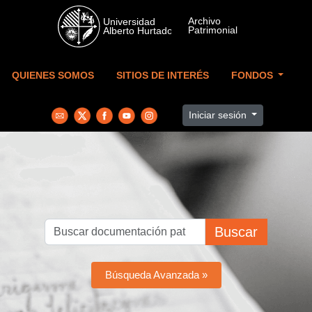
Skip to main content
QUIENES SOMOS
SITIOS DE INTERÉS
FONDOS
Iniciar sesión
Buscar
Búsqueda Avanzada »