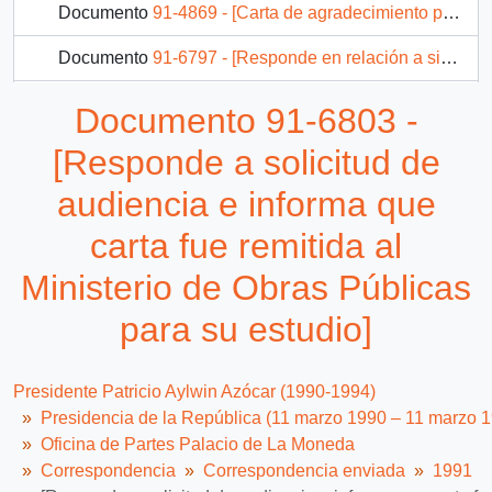
Documento
91-4869 - [Carta de agradecimiento por palabras de apoyo a la gestión Presidencial]
Documento
91-6797 - [Responde en relación a situación de Hernán Peters, Alcalde de Lanco]
Documento
91-4871 - [Carta de respuesta por remisión de correspondencia enviada al Presidente, redirigiéndola al Plan Beca "Presidente de la República]
Documento 91-6803 -
Documento
91-6748 - [Informa que carta fue remitida a diversas instituciones}
[Responde a solicitud de
1581 más...
audiencia e informa que
carta fue remitida al
Ministerio de Obras Públicas
para su estudio]
Presidente Patricio Aylwin Azócar (1990-1994)
Presidencia de la República (11 marzo 1990 – 11 marzo 
Oficina de Partes Palacio de La Moneda
Correspondencia
Correspondencia enviada
1991