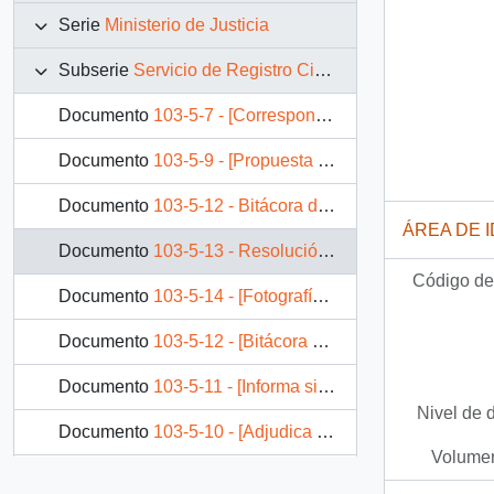
Serie
Ministerio de Justicia
Subserie
Servicio de Registro Civil e Identificación
Documento
103-5-7 - [Correspondencia de la Directora General del Servicio de Registro Civil e Identificación]
Documento
103-5-9 - [Propuesta Licitación Pública]
Documento
103-5-12 - Bitácora de actividades proyecto computacional
ÁREA DE 
Documento
103-5-13 - Resolución Exenta N° 323 del Servicio de Registro Civil e Identificación
Código de 
Documento
103-5-14 - [Fotografías del Servicio del Registro Civil e Identificación]
Documento
103-5-12 - [Bitácora proyecto computacional]
Documento
103-5-11 - [Informa situación de emergencia que afecta al cambio del Sistema Computacional]
Nivel de 
Documento
103-5-10 - [Adjudica Proyecto de Cambio de Sistema Computacional a empresa que indica]
Volumen
6 más...