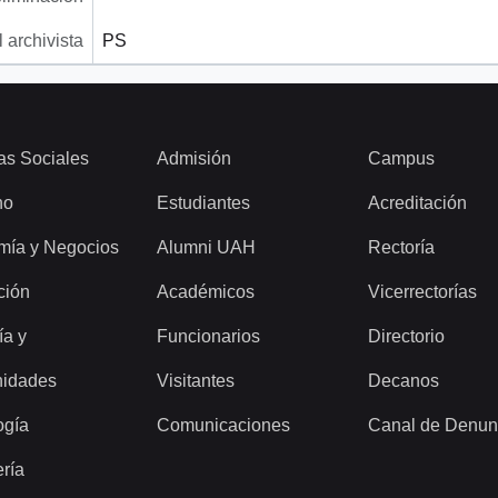
 archivista
PS
as Sociales
Admisión
Campus
ho
Estudiantes
Acreditación
mía y Negocios
Alumni UAH
Rectoría
ción
Académicos
Vicerrectorías
ía y
Funcionarios
Directorio
idades
Visitantes
Decanos
ogía
Comunicaciones
Canal de Denun
ería