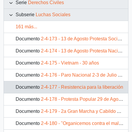
Serie
Derechos Civiles
Subserie
Luchas Sociales
161 más...
Documento
2-4-173 - 13 de Agosto Protesta Social ¡¡protesta con esperanza, protesta como en Dictadura!!
Documento
2-4-174 - 13 de Agosto Protesta Nacional: porque la Derecha, los empresarios y el Gobierno son cómplices en los abusos y las promesas no cumplidas
Documento
2-4-175 - Vietnam - 30 años
Documento
2-4-176 - Paro Nacional 2-3 de Julio por la demanda de Chile
Documento
2-4-177 - Resistencia para la liberación
Documento
2-4-178 - Protesta Popular 29 de Agosto Basta Ya - No a los sueldos bajos - No al Neoliberalismo
Documento
2-4-179 - 2a Gran Marcha y Cabildo Abierto por Ñuñoa - Asiste Participa
Documento
2-4-180 - "Organicemos contra el maltrato" 2do Foro por la No Violencia Activa