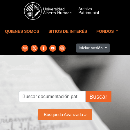
Skip to main content
QUIENES SOMOS
SITIOS DE INTERÉS
FONDOS
Iniciar sesión
Buscar
Búsqueda Avanzada »