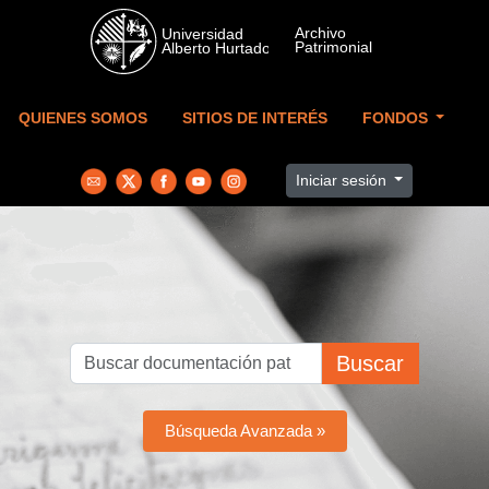
Skip to main content
QUIENES SOMOS
SITIOS DE INTERÉS
FONDOS
Iniciar sesión
Buscar
Búsqueda Avanzada »