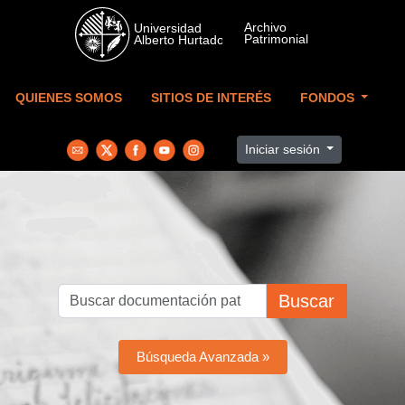
Skip to main content
QUIENES SOMOS
SITIOS DE INTERÉS
FONDOS
Iniciar sesión
Buscar
Búsqueda Avanzada »