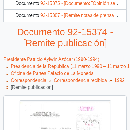
Documento
92-15375 - [Documento: "Opinión sector político institucional}
Documento
92-15387 - [Remite notas de prensa de visita a Francia]
Documento
92-15390 - [Fax]
Documento 92-15374 -
Documento
92-15391 - [Envía muestra de producto que reduce la emisión de gases contaminantes de vehiculos]
[Remite publicación]
1982 más...
Presidente Patricio Aylwin Azócar (1990-1994)
Presidencia de la República (11 marzo 1990 – 11 marzo 
Oficina de Partes Palacio de La Moneda
Correspondencia
Correspondencia recibida
1992
[Remite publicación]