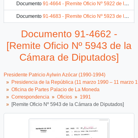
Documento
91-4664 - [Remite Oficio Nº 5922 de la Cámara de Diputados]
Documento
91-4683 - [Remite Oficio Nº 5923 de la Cámara de Diputados]
Documento
91-14086 - Informa presentaciones que indica
Documento 91-4662 -
Documento
91-4730 - [Remite fotocopia carta]
[Remite Oficio Nº 5943 de la
2235 más...
Cámara de Diputados]
Presidente Patricio Aylwin Azócar (1990-1994)
Presidencia de la República (11 marzo 1990 – 11 marzo 
Oficina de Partes Palacio de La Moneda
Correspondencia
Oficios
1991
[Remite Oficio Nº 5943 de la Cámara de Diputados]