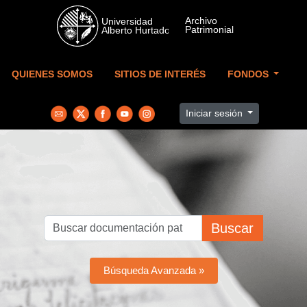
Skip to main content
QUIENES SOMOS
SITIOS DE INTERÉS
FONDOS
Iniciar sesión
Buscar
Búsqueda Avanzada »