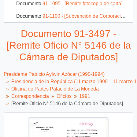
Documento
91-1095 - [Remite fotocopia de carta]
Documento
91-1100 - [Subvención de Corporación de Ayuda al Menor (CORDAM)]
Documento
91-1101 - [Subvención de la Corporación de Promoción Juvenil Juan Diego De Guadalupe]
Documento 91-3497 -
Documento
91-1102 - [Subvención del Museo Colonial de San Francisco]
[Remite Oficio N° 5146 de la
1023 más...
Cámara de Diputados]
Presidente Patricio Aylwin Azócar (1990-1994)
Presidencia de la República (11 marzo 1990 – 11 marzo 
Oficina de Partes Palacio de La Moneda
Correspondencia
Oficios
1991
[Remite Oficio N° 5146 de la Cámara de Diputados]