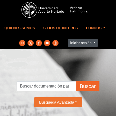
Skip to main content
QUIENES SOMOS
SITIOS DE INTERÉS
FONDOS
Iniciar sesión
Buscar
Búsqueda Avanzada »