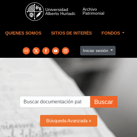
Skip to main content
QUIENES SOMOS
SITIOS DE INTERÉS
FONDOS
Iniciar sesión
Buscar
Búsqueda Avanzada »