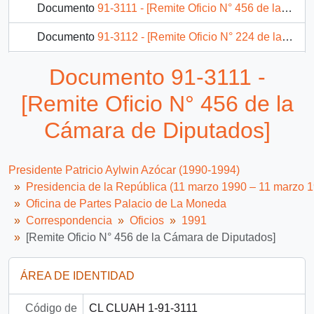
Documento
91-3111 - [Remite Oficio N° 456 de la Cámara de Diputados]
Documento
91-3112 - [Remite Oficio N° 224 de la Cámara de Diputados]
Documento
91-3113 - [Remite Oficio N° 454 de la Cámara de Diputados]
Documento 91-3111 -
Documento
91-3114 - [Remite Oficio N° 449 de la Cámara de Diputados]
[Remite Oficio N° 456 de la
1188 más...
Cámara de Diputados]
Presidente Patricio Aylwin Azócar (1990-1994)
Presidencia de la República (11 marzo 1990 – 11 marzo 
Oficina de Partes Palacio de La Moneda
Correspondencia
Oficios
1991
[Remite Oficio N° 456 de la Cámara de Diputados]
ÁREA DE IDENTIDAD
Código de
CL CLUAH 1-91-3111