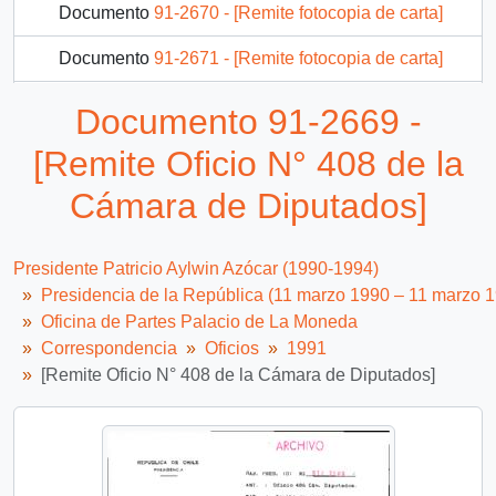
Documento
91-2670 - [Remite fotocopia de carta]
Documento
91-2671 - [Remite fotocopia de carta]
Documento
91-2673 - [Remite Oficio N° 4434 de la Cámara de Diputados]
Documento 91-2669 -
Documento
91-2674 - [Remite fotocopia de carta]
[Remite Oficio N° 408 de la
1483 más...
Cámara de Diputados]
Presidente Patricio Aylwin Azócar (1990-1994)
Presidencia de la República (11 marzo 1990 – 11 marzo 
Oficina de Partes Palacio de La Moneda
Correspondencia
Oficios
1991
[Remite Oficio N° 408 de la Cámara de Diputados]