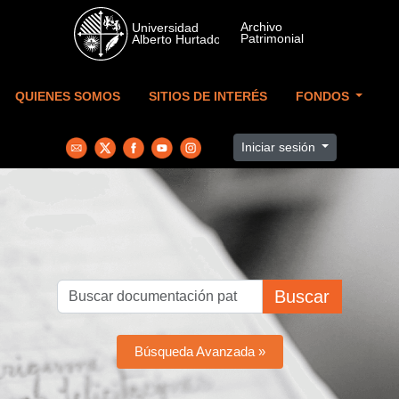
Skip to main content
QUIENES SOMOS
SITIOS DE INTERÉS
FONDOS
Iniciar sesión
Buscar
Búsqueda Avanzada »