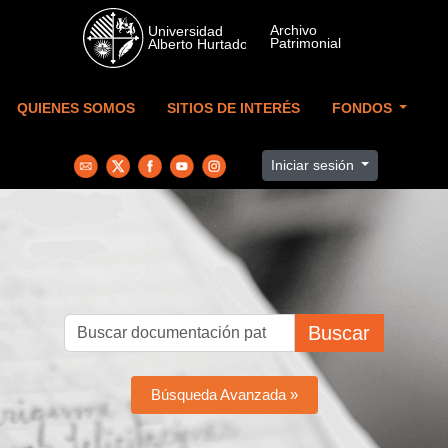
Skip to main content
QUIENES SOMOS
SITIOS DE INTERÉS
FONDOS
Iniciar sesión
Buscar
Búsqueda Avanzada »