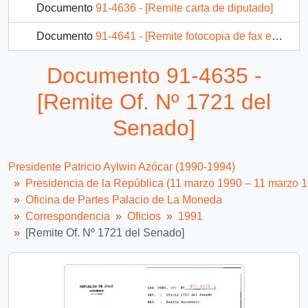
Documento
91-4636 - [Remite carta de diputado]
Documento
91-4641 - [Remite fotocopia de fax enviado por Diputado]
Documento
91-4642 - [Remite fotocopia carta]
Documento 91-4635 -
Documento
91-4660 - [Remite Oficio Nº 5874 de la Cámara de Diputados]
[Remite Of. Nº 1721 del
2241 más...
Senado]
Presidente Patricio Aylwin Azócar (1990-1994)
Presidencia de la República (11 marzo 1990 – 11 marzo 
Oficina de Partes Palacio de La Moneda
Correspondencia
Oficios
1991
[Remite Of. Nº 1721 del Senado]