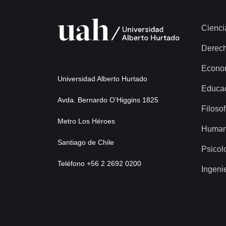
Cienci
Derec
Econo
Universidad Alberto Hurtado
Educa
Avda. Bernardo O’Higgins 1825
Filosof
Metro Los Héroes
Human
Santiago de Chile
Psicol
Teléfono +56 2 2692 0200
Ingeni