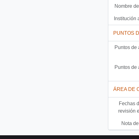
Nombre del
Documento
91-24832 - [Constatar daños y soluciones tomadas para ayudar a los damnificados del Volcán Hudson]
Institución 
532 más...
PUNTOS 
Puntos de 
Puntos de 
ÁREA DE 
Fechas d
revisión 
Nota del