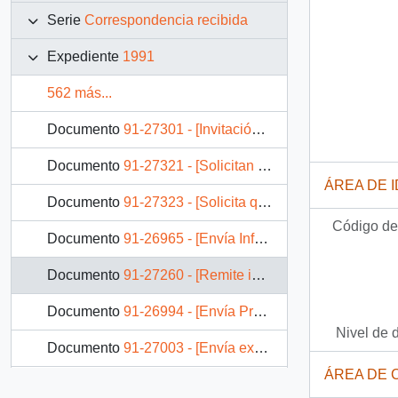
Serie
Correspondencia recibida
Expediente
1991
562 más...
Documento
91-27301 - [Invitación al acto de lanzamiento del libro "Memoria del cardenal Raúl Silva Henríquez]
Documento
91-27321 - [Solicitan la liberación de los presos políticos]
ÁREA DE 
Documento
91-27323 - [Solicita que Chile se adhiera al primer grupo de Estados en reconocer a la República de Croacia]
Código de 
Documento
91-26965 - [Envía Informe acerca de los temas que la Confederación de Trabajadores del Cobre planteará]
Documento
91-27260 - [Remite invitación de la Sociedad Agrícola del Norte]
Documento
91-26994 - [Envía Proyecto de Ley para eliminar el terrorismo, vandalismo y otras violencias]
Nivel de 
Documento
91-27003 - [Envía excusas a la invitación del Presidente]
ÁREA DE 
Documento
91-4313 - [Carta de felicitaciones por primer año de Gobierno]