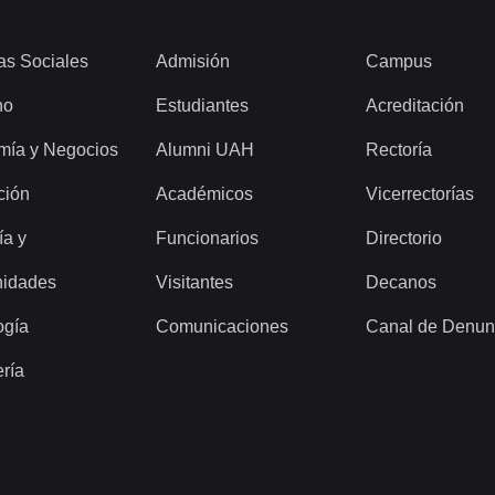
as Sociales
Admisión
Campus
ho
Estudiantes
Acreditación
mía y Negocios
Alumni UAH
Rectoría
ción
Académicos
Vicerrectorías
ía y
Funcionarios
Directorio
idades
Visitantes
Decanos
ogía
Comunicaciones
Canal de Denun
ería