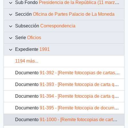
Sub Fondo
Presidencia de la República (11 marzo 1990 – 11 marzo 1994)
Sección
Oficina de Partes Palacio de La Moneda
Subsección
Correspondencia
Serie
Oficios
Expediente
1991
1194 más...
Documento
91-392 - [Remite fotocopias de cartas que se indica a Intendente de Valparaíso]
Documento
91-393 - [Remite fotocopia de carta que se indica a Presidente Banco del Estado]
Documento
91-394 - [Remite fotocopia de carta que se indica a Ministro de Minería]
Documento
91-395 - [Remite fotocopia de documento a Subsecretario de Desarrollo Regional]
Documento
91-1000 - [Remite fotocopias de cartas que se indica a Ministro del Trabajo y Previsión Social]