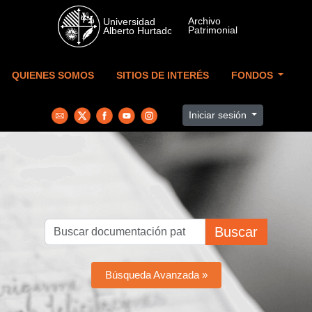
Skip to main content
QUIENES SOMOS
SITIOS DE INTERÉS
FONDOS
Iniciar sesión
Buscar
Búsqueda Avanzada »