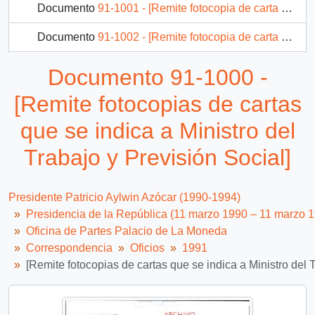
Documento
91-1001 - [Remite fotocopia de carta que se indica a Subsecretario de RR.EE]
Documento
91-1002 - [Remite fotocopia de carta que se indica a Gobernador de Linares]
Documento
91-2864 - [Remite Oficio N° 4627 de la Cámara de Diputados]
Documento 91-1000 -
Documento
91-2865 - [Remite fotocopia de carta]
[Remite fotocopias de cartas
1221 más...
que se indica a Ministro del
Trabajo y Previsión Social]
Presidente Patricio Aylwin Azócar (1990-1994)
Presidencia de la República (11 marzo 1990 – 11 marzo 
Oficina de Partes Palacio de La Moneda
Correspondencia
Oficios
1991
[Remite fotocopias de cartas que se indica a Ministro del 