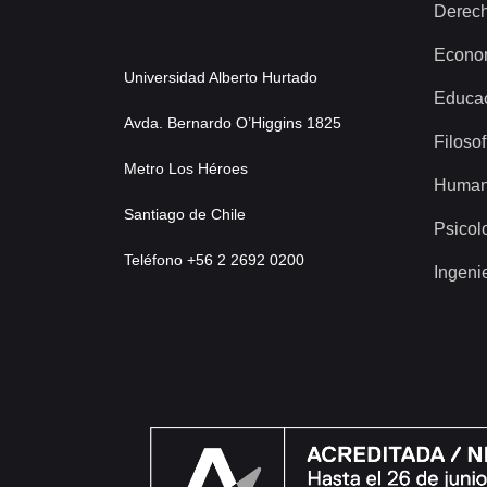
Derec
Econo
Universidad Alberto Hurtado
Educa
Avda. Bernardo O’Higgins 1825
Filosof
Metro Los Héroes
Human
Santiago de Chile
Psicol
Teléfono +56 2 2692 0200
Ingeni