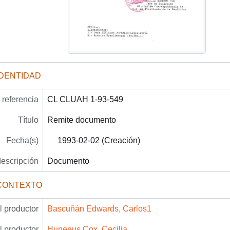
IDENTIDAD
referencia
CL CLUAH 1-93-549
Título
Remite documento
Fecha(s)
1993-02-02 (Creación)
descripción
Documento
CONTEXTO
 productor
Bascuñán Edwards, Carlos1
 productor
Huneeus Cox, Cecilia