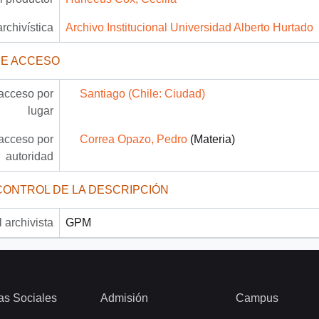
archivística
Archivo Institucional Universidad Alberto Hurtado
DE ACCESO
acceso por
Santiago (Chile: Ciudad)
lugar
acceso por
Correa Opazo, Pedro
(Materia)
autoridad
CONTROL DE LA DESCRIPCIÓN
 archivista
GPM
as Sociales
Admisión
Campus