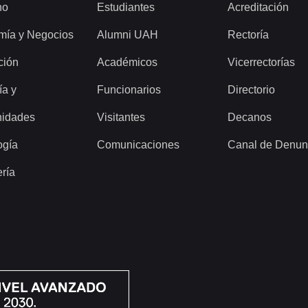
ho
Estudiantes
Acreditación
mía y Negocios
Alumni UAH
Rectoría
ción
Académicos
Vicerrectorías
ía y
Funcionarios
Directorio
idades
Visitantes
Decanos
ogía
Comunicaciones
Canal de Denun
ería