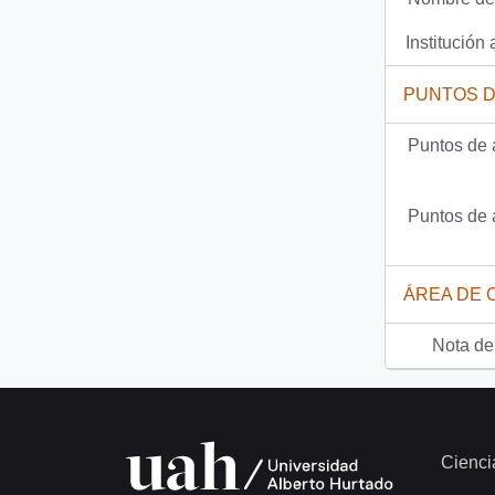
Documento
93-234 - [Oficio Gab. Pres. Ord. N° 0234 de Jefe de Gabinete Presidencial, remite copia de carta que se indica]
Institución 
2273 más...
PUNTOS 
Puntos de 
Puntos de 
ÁREA DE 
Nota del
Cienci