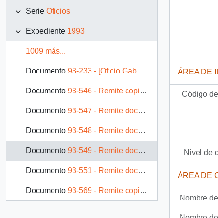
Serie
Oficios
Expediente
1993
1009 más...
Documento
93-233 - [Oficio Gab. Pres. Ord. N° 0233 de Jefe de Gabinete Presidencial, remite copia de carta que se indica]
ÁREA DE 
Documento
93-546 - Remite copia carta
Código de 
Documento
93-547 - Remite documento
Documento
93-548 - Remite documento
Documento
93-549 - Remite documento
Nivel de 
Documento
93-551 - Remite documento
ÁREA DE 
Documento
93-569 - Remite copia carta
Nombre del
Documento
93-572 - Remite copia carta
Nombre del