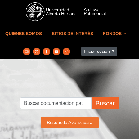
Skip to main content
QUIENES SOMOS
SITIOS DE INTERÉS
FONDOS
Iniciar sesión
Buscar
Búsqueda Avanzada »