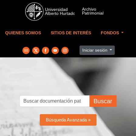
Skip to main content
QUIENES SOMOS
SITIOS DE INTERÉS
FONDOS
Iniciar sesión
Buscar
Búsqueda Avanzada »