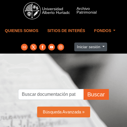
Skip to main content
QUIENES SOMOS
SITIOS DE INTERÉS
FONDOS
Iniciar sesión
Buscar
Búsqueda Avanzada »