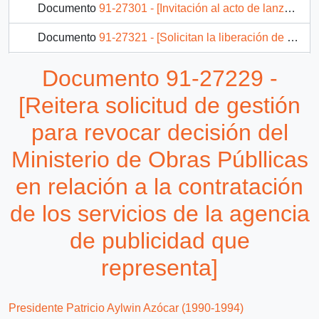
Documento
91-27301 - [Invitación al acto de lanzamiento del libro "Memoria del cardenal Raúl Silva Henríquez]
Documento
91-27321 - [Solicitan la liberación de los presos políticos]
Documento
91-27323 - [Solicita que Chile se adhiera al primer grupo de Estados en reconocer a la República de Croacia]
Documento 91-27229 -
Documento
91-26965 - [Envía Informe acerca de los temas que la Confederación de Trabajadores del Cobre planteará]
[Reitera solicitud de gestión
537 más...
para revocar decisión del
Ministerio de Obras Públlicas
en relación a la contratación
de los servicios de la agencia
de publicidad que
representa]
Presidente Patricio Aylwin Azócar (1990-1994)