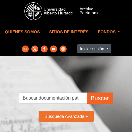
Skip to main content
QUIENES SOMOS
SITIOS DE INTERÉS
FONDOS
Iniciar sesión
Buscar
Búsqueda Avanzada »