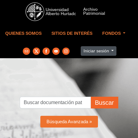
Skip to main content
QUIENES SOMOS
SITIOS DE INTERÉS
FONDOS
Iniciar sesión
Buscar
Búsqueda Avanzada »