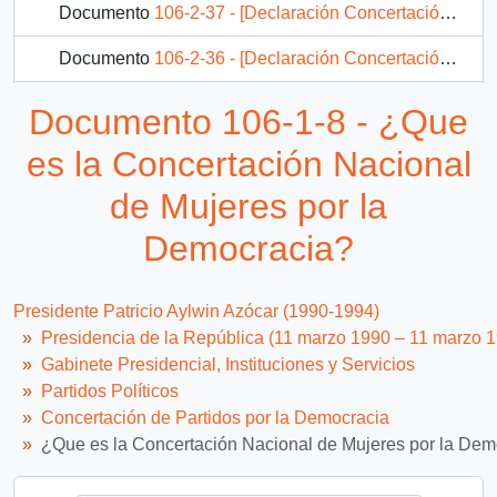
Documento
106-2-37 - [Declaración Concertación Nacional de Mujeres por la Democracia, en caso uva chilena]
Documento
106-2-36 - [Declaración Concertación Nacional de Mujeres por la Democracia]
Documento
106-1-4 - Declaración pública [del Movimiento Juvenil por la Democracia]
Documento 106-1-8 - ¿Que
14 más...
es la Concertación Nacional
de Mujeres por la
Democracia?
Presidente Patricio Aylwin Azócar (1990-1994)
Presidencia de la República (11 marzo 1990 – 11 marzo 
Gabinete Presidencial, Instituciones y Servicios
Partidos Políticos
Concertación de Partidos por la Democracia
¿Que es la Concertación Nacional de Mujeres por la Dem