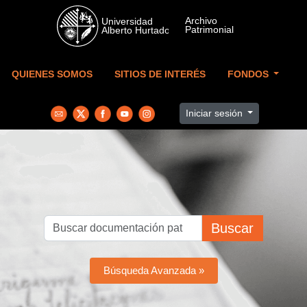
Skip to main content
QUIENES SOMOS
SITIOS DE INTERÉS
FONDOS
Iniciar sesión
Buscar
Búsqueda Avanzada »