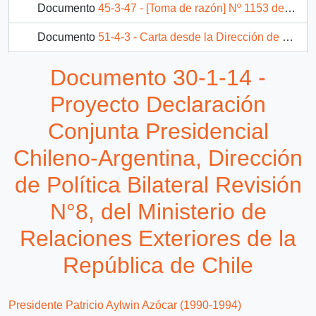
Documento
45-3-47 - [Toma de razón] Nº 1153 del Ministerio de Relaciones Exteriores
Documento
51-4-3 - Carta desde la Dirección de Protocolo del Ministerio de Relaciones Exteriores, del Director Subrogante, sr. A. Tapia S., dirigida al señor Carlos Bascuñán, Jefe de Gabinete de su Excelencia el Presidente de la República
Documento
52-5-10 - RR.EE. (DIMULTI-AGENES) Of. Ord. Nº: 002371 Desde el Ministerio de Relaciones Exteriores, de su Director de Política Multilateral, sr. Mario Artaza Rouxel
Documento 30-1-14 -
8 más...
Proyecto Declaración
Conjunta Presidencial
Chileno-Argentina, Dirección
de Política Bilateral Revisión
N°8, del Ministerio de
Relaciones Exteriores de la
República de Chile
Presidente Patricio Aylwin Azócar (1990-1994)