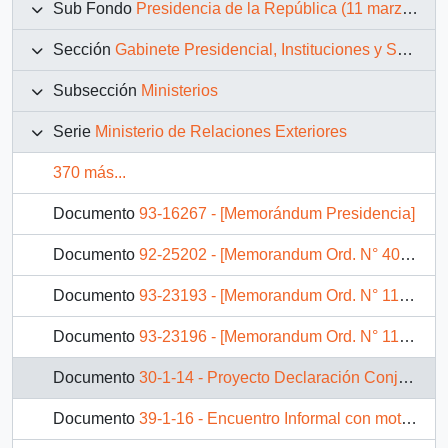
Sub Fondo
Presidencia de la República (11 marzo 1990 – 11 marzo 1994)
Sección
Gabinete Presidencial, Instituciones y Servicios
Subsección
Ministerios
Serie
Ministerio de Relaciones Exteriores
370 más...
Documento
93-16267 - [Memorándum Presidencia]
Documento
92-25202 - [Memorandum Ord. N° 401: remite discursos]
Documento
93-23193 - [Memorandum Ord. N° 1168: remite documentos]
Documento
93-23196 - [Memorandum Ord. N° 1167: remite documentos]
Documento
30-1-14 - Proyecto Declaración Conjunta Presidencial Chileno-Argentina, Dirección de Política Bilateral Revisión N°8, del Ministerio de Relaciones Exteriores de la República de Chile
Documento
39-1-16 - Encuentro Informal con motivo de la Transmisión del Mando en Uruguay, entre el Presidente boliviano, señor Jaime Paz Zamora y el Presidente electo chileno, señor Patricio Aylwin Azócar