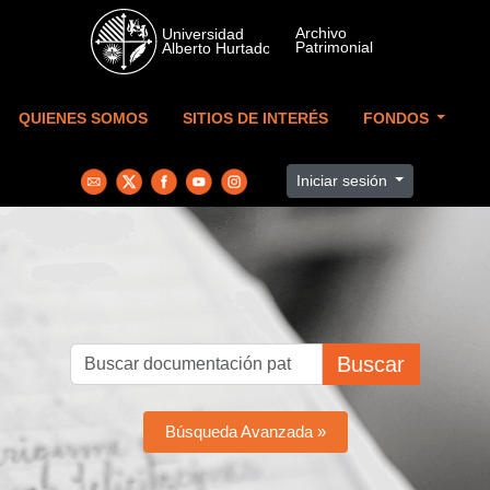
Skip to main content
QUIENES SOMOS
SITIOS DE INTERÉS
FONDOS
Iniciar sesión
Buscar
Búsqueda Avanzada »