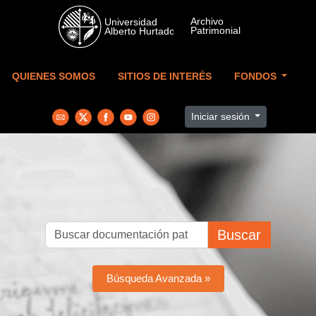
Skip to main content
QUIENES SOMOS
SITIOS DE INTERÉS
FONDOS
Iniciar sesión
Buscar
Búsqueda Avanzada »