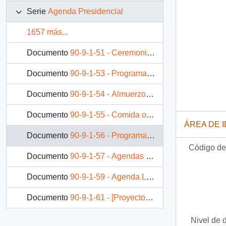
Serie
Agenda Presidencial
1657 más...
Documento
90-9-1-51 - Ceremonia de juramento del ministro Edgardo Boeninger Kausel y la promulgación de la Ley N.º 18.993, que crea el Ministerio Secretaría General de la Presidencia
Documento
90-9-1-53 - Programa oficial de la visita del Presidente de la República a San Bernardo
Documento
90-9-1-54 - Almuerzo ofrecido por el Presidente de la República de Chile en honor al Presidente del Parlamento Europeo, sr. Enrique Barón Crespo
Documento
90-9-1-55 - Comida ofrecida por el Presidente de la República con el Cuerpo de Generales de Carabineros de Chile
ÁREA DE 
Documento
90-9-1-56 - Programa de la ceremonia de condecoración y entrega de espadas a los generales recién ascendidos de la Fuerza Aérea de Chile
Código de 
Documento
90-9-1-57 - Agendas presidenciales y solicitudes de audiencia de agosto de 1990
Documento
90-9-1-59 - Agenda Lunes 30 de julio de 1990
Documento
90-9-1-61 - [Proyecto de] Programa oficial de la visita de Estado del Presidente de los Estados Unidos, sr. George Bush, a Chile los días 20 y 21 de septiembre de 1990.
Documento
90-9-1-62 - Programa oficial de la visita del Presidente de Chile, sr. Patricio Aylwin Azócar, a Lima (Perú) entre el 27 y el 29 de julio de 1990, con motivo de la transmisión del mando presidencial peruano
Nivel de 