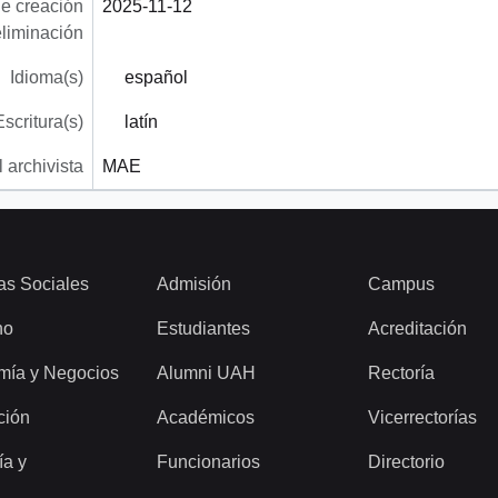
e creación
2025-11-12
eliminación
Idioma(s)
español
Escritura(s)
latín
 archivista
MAE
as Sociales
Admisión
Campus
ho
Estudiantes
Acreditación
mía y Negocios
Alumni UAH
Rectoría
ción
Académicos
Vicerrectorías
ía y
Funcionarios
Directorio