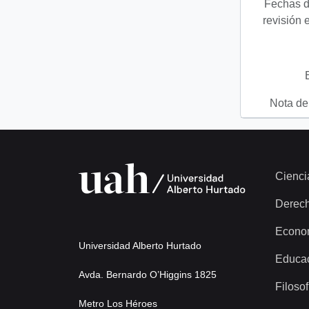
Fechas d
revisión 
Nota del
Cienci
Derec
Econo
Universidad Alberto Hurtado
Educa
Avda. Bernardo O’Higgins 1825
Filosof
Metro Los Héroes