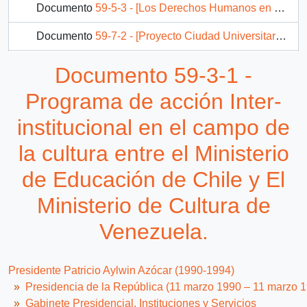
Documento
59-5-3 - [Los Derechos Humanos en la Educación Formal]
Documento
59-7-2 - [Proyecto Ciudad Universitaria de la Universidad de Chile]
Documento
59-3-7 - Pauta de Educa 92'.
Documento 59-3-1 -
100 más...
Programa de acción Inter-
institucional en el campo de
la cultura entre el Ministerio
de Educación de Chile y El
Ministerio de Cultura de
Venezuela.
Presidente Patricio Aylwin Azócar (1990-1994)
Presidencia de la República (11 marzo 1990 – 11 marzo 
Gabinete Presidencial, Instituciones y Servicios