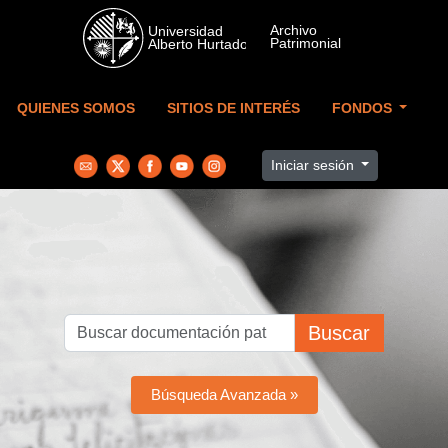
Skip to main content
QUIENES SOMOS
SITIOS DE INTERÉS
FONDOS
Iniciar sesión
Buscar
Búsqueda Avanzada »