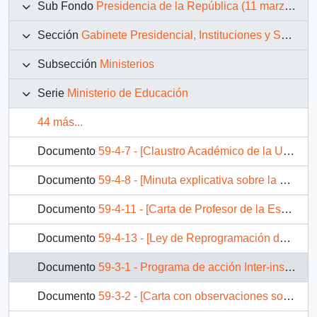
Sub Fondo
Presidencia de la República (11 marzo 1990 – 11 marzo 1994)
Sección
Gabinete Presidencial, Instituciones y Servicios
Subsección
Ministerios
Serie
Ministerio de Educación
44 más...
Documento
59-4-7 - [Claustro Académico de la Universidad Metropolitana de Ciencias de la Educación]
Documento
59-4-8 - [Minuta explicativa sobre la Universidad Católica de Valparaíso]
Documento
59-4-11 - [Carta de Profesor de la Escuela de Castellano de la Universidad Católica de Valparaíso]
Documento
59-4-13 - [Ley de Reprogramación de Deudores del Crédito Fiscal]
Documento
59-3-1 - Programa de acción Inter-institucional en el campo de la cultura entre el Ministerio de Educación de Chile y El Ministerio de Cultura de Venezuela.
Documento
59-3-2 - [Carta con observaciones sobre Exposición Hacienda Publica].