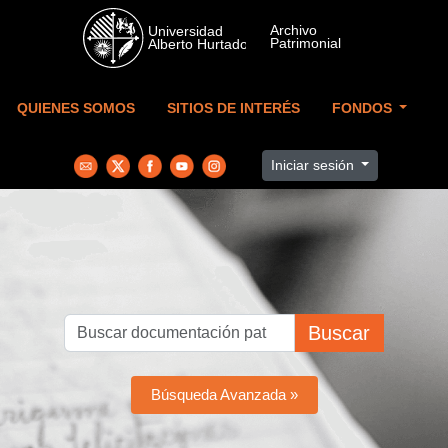
Skip to main content
QUIENES SOMOS
SITIOS DE INTERÉS
FONDOS
Iniciar sesión
Buscar
Búsqueda Avanzada »