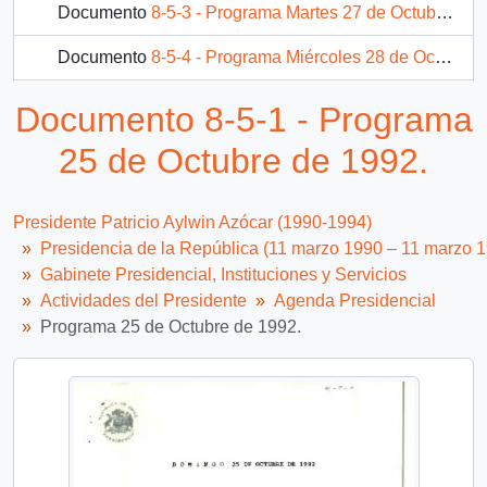
Documento
8-5-3 - Programa Martes 27 de Octubre de 1992 referente a actividades del Presidente Patricio Aylwin. Contiene detalles sobre el protocolo de entrega de la condecoración de "Servicio de la Presidencia de la República"
Documento
8-5-4 - Programa Miércoles 28 de Octubre de 1992.
Documento
8-5-5 - Programa Jueves 29 de Octubre de 1992.
Documento 8-5-1 - Programa
1639 más...
25 de Octubre de 1992.
Presidente Patricio Aylwin Azócar (1990-1994)
Presidencia de la República (11 marzo 1990 – 11 marzo 
Gabinete Presidencial, Instituciones y Servicios
Actividades del Presidente
Agenda Presidencial
Programa 25 de Octubre de 1992.