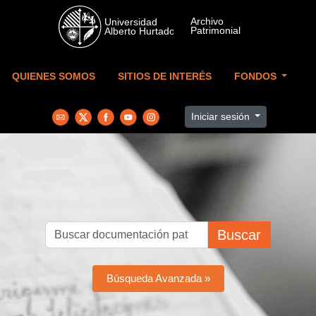
Skip to main content
QUIENES SOMOS
SITIOS DE INTERÉS
FONDOS
Iniciar sesión
Buscar
Búsqueda Avanzada »