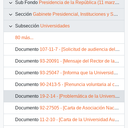
Sub Fondo
Presidencia de la República (11 marzo 1990 – 11 marzo 1994)
Sección
Gabinete Presidencial, Instituciones y Servicios
Subsección
Universidades
80 más...
Documento
107-11-7 - [Solicitud de audiencia del Decano de la Facultad de Medicina de la Universidad Católica]
Documento
93-20091 - [Mensaje del Rector de la Universidad de Santiago mediante el cual propone candidato para Proyecto Red-Chile: Red Mundial de Chilenos Destacados]
Documento
93-25047 - [Informa que la Universidad de Santiago está dispuesta a continuar con el Proyecto RedChile]
Documento
90-2413-5 - [Renuncia voluntaria al cargo de rector de la Universidad de Santiago de Chile]
Documento
19-2-14 - [Problemática de la Universidad de Magallanes]
Documento
92-27505 - [Carta de Asociación Nacional de Trabajadores de Universidades Estatales]
Documento
11-2-10 - [Carta de la Universidad Austral de Chile dirigida al Presidente Patricio Aylwin, referente a encuentro regional de empresas]