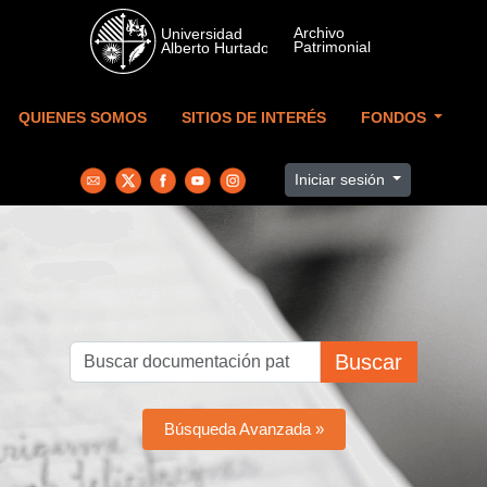
Skip to main content
QUIENES SOMOS
SITIOS DE INTERÉS
FONDOS
Iniciar sesión
Buscar
Búsqueda Avanzada »