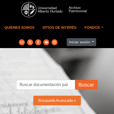
Skip to main content
QUIENES SOMOS
SITIOS DE INTERÉS
FONDOS
Iniciar sesión
Buscar
Búsqueda Avanzada »