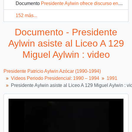
Documento
Presidente Aylwin ofrece discurso en Chañaral sobre las medidas de contingencia con motivo del aluvión que sufrió la ciudad : video
152 más...
Documento - Presidente
Aylwin asiste al Liceo A 129
Miguel Aylwin : video
Presidente Patricio Aylwin Azócar (1990-1994)
Videos Periodo Presidencial: 1990 – 1994
1991
Presidente Aylwin asiste al Liceo A 129 Miguel Aylwin : vi
Video
Player