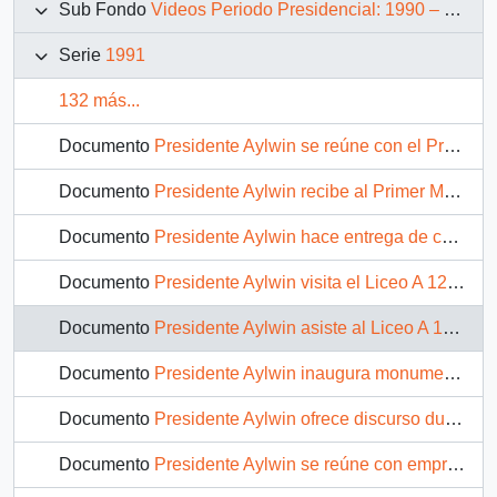
Sub Fondo
Videos Periodo Presidencial: 1990 – 1994
Serie
1991
132 más...
Documento
Presidente Aylwin se reúne con el Primer Ministro de Malasia en el Palacio de la Moneda : video
Documento
Presidente Aylwin recibe al Primer Ministro de Malasia en la Moneda : video
Documento
Presidente Aylwin hace entrega de condecoraciones al Primer Ministro de Malacia Mahathir Mohamad : video
Documento
Presidente Aylwin visita el Liceo A 127 Fidel Pinochet de San Bernardo : video
Documento
Presidente Aylwin asiste al Liceo A 129 Miguel Aylwin : video
Documento
Presidente Aylwin inaugura monumento en honor a su padre Don Miguel Aylwin en el Liceo A 129 : video
Documento
Presidente Aylwin ofrece discurso durante gira por la Tercera Región : video
Documento
Presidente Aylwin se reúne con empresarios de la Tercera Región de Atacama : video