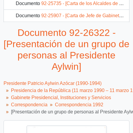
Documento
92-25735 - [Carta de los Alcaldes de la Provincia de Talagante dando a conocer su apoyo al actual Gobernador Provincial a quien le fue solicitada su renuncia]
Documento
92-25907 - [Carta de Jefe de Gabinete del Ministro de Agricultura al Jefe de Gabinete de la Presidencia]
Documento
92-25940 - [Memorándum del Jefe de Gabinete de la Presidencia al Presidente Patricio Aylwin]
Documento 92-26322 -
143 más...
[Presentación de un grupo de
personas al Presidente
Aylwin]
Presidente Patricio Aylwin Azócar (1990-1994)
Presidencia de la República (11 marzo 1990 – 11 marzo 
Gabinete Presidencial, Instituciones y Servicios
Correspondencia
Correspondencia 1992
[Presentación de un grupo de personas al Presidente Aylw