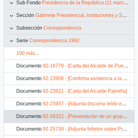
Sub Fondo
Presidencia de la República (11 marzo 1990 – 11 marzo 1994)
Sección
Gabinete Presidencial, Instituciones y Servicios
Subsección
Correspondencia
Serie
Correspondencia 1992
100 más...
Documento
92-16779 - [Carta del Alcalde de Puerto Montt]
Documento
92-23908 - [Confirma asistencia a la reunión preparatoria del Seminario Internacional "El Pacífico, Parte Integrante del Nuevo Mundo : Mar del S. XXI]
Documento
92-23921 - [Carta del Alcalde Palmilla]
Documento
92-23937 - [Adjunta discurso leído en la Ceremonia con motivo del V Centenario del Encuentro de Dos Mundos en Punta Arenas]
Documento
92-26322 - [Presentación de un grupo de personas al Presidente Aylwin]
Documento
92-25739 - [Adjunta folletos sobre Proyecto Centro Cultural Alameda]