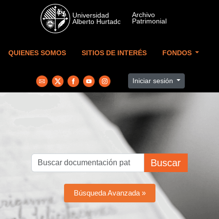
Skip to main content
QUIENES SOMOS
SITIOS DE INTERÉS
FONDOS
Iniciar sesión
Buscar
Búsqueda Avanzada »