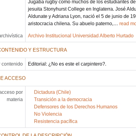
Jugaba rugby como muchos de los estudiantes del
jesuita Stonyhurst College en Inglaterra. José Aldu
Aldunate y Adriana Lyon, nació el 5 de junio de 19
aristocracia chilena. Su abuelo paterno,
…
read m
archivística
Archivo Institucional Universidad Alberto Hurtado
CONTENIDO Y ESTRUCTURA
 contenido
Editorial: ¿No es este el carpintero?.
DE ACCESO
acceso por
Dictadura (Chile)
materia
Transición a la democracia
Defensores de los Derechos Humanos
No Violencia
Resistencia pacífica
CONTROL DE LA DESCRIPCIÓN