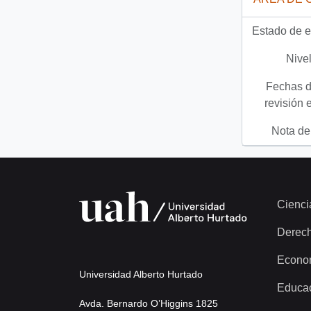
Estado de e
Nivel
Fechas d
revisión 
Nota del
Cienci
Derec
Econo
Universidad Alberto Hurtado
Educa
Avda. Bernardo O’Higgins 1825