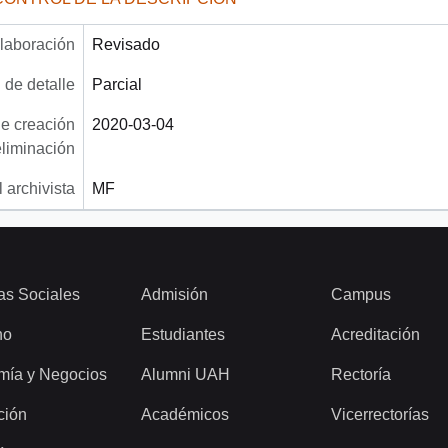
laboración
Revisado
 de detalle
Parcial
e creación
2020-03-04
eliminación
 archivista
MF
as Sociales
Admisión
Campus
ho
Estudiantes
Acreditación
mía y Negocios
Alumni UAH
Rectoría
ción
Académicos
Vicerrectorías