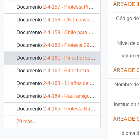
ÁREA DE 
Documento
2-4-157 - Protesta Pinochet Vergüenza Nacional
Código de 
Documento
2-4-158 - CNT convoca a todo Chile 25 de Marzo Jornada Nacional de Movilización
Documento
2-4-159 - Chile para por: Libertad -Justicia- Trabajo- Democracia
Nivel de 
Documento
2-4-160 - Protesta 29 y 30 de Octubre en apoyo al paro.
Volumen
Documento
2-4-161 - Pinochet se va!!!
ÁREA DE 
Documento
2-4-162 - Pinochet mancho la historia
Documento
2-4-163 - 11 años de libertad ¡No al Marxismo!
Nombre del
Documento
2-4-164 - Raúl amigo... el pueblo esta contigo. Juntémonos a celebrar 100 años de su natalicio
Institución 
Documento
2-4-165 - Protesta Nacional 11 de Mayo "Por la Democracia contra el hambre, la violencia y la corrupción" ¡¡Chile exige democracia ahora!!
ÁREA DE 
79 más...
Idioma d