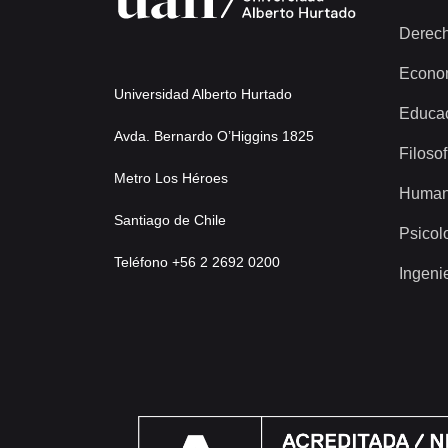
Derec
Econo
Universidad Alberto Hurtado
Educa
Avda. Bernardo O’Higgins 1825
Filosof
Metro Los Héroes
Human
Santiago de Chile
Psicol
Teléfono +56 2 2692 0200
Ingeni