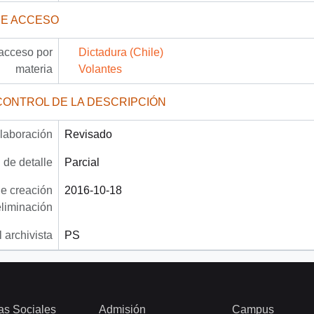
DE ACCESO
acceso por
Dictadura (Chile)
materia
Volantes
CONTROL DE LA DESCRIPCIÓN
laboración
Revisado
 de detalle
Parcial
e creación
2016-10-18
eliminación
 archivista
PS
as Sociales
Admisión
Campus