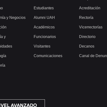
ho
Estudiantes
Acreditación
mía y Negocios
Alumni UAH
Rectoría
ción
Académicos
Vicerrectorías
ía y
Funcionarios
Directorio
idades
Visitantes
Decanos
ogía
Comunicaciones
Canal de Denun
ería