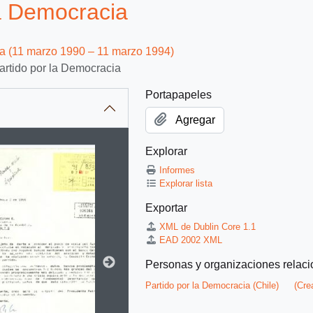
la Democracia
ca (11 marzo 1990 – 11 marzo 1994)
artido por la Democracia
Portapapeles
Agregar
Explorar
itle displayed in the following carousel. Clicking any image in t
Informes
Explorar lista
Exportar
XML de Dublin Core 1.1
EAD 2002 XML
Personas y organizaciones relac
Partido por la Democracia (Chile)
(Cre