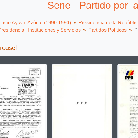
Serie - Partido por 
tricio Aylwin Azócar (1990-1994)
Presidencia de la Repúbli
residencial, Instituciones y Servicios
Partidos Políticos
P
rousel
g the current slide of this carousel will change the description t