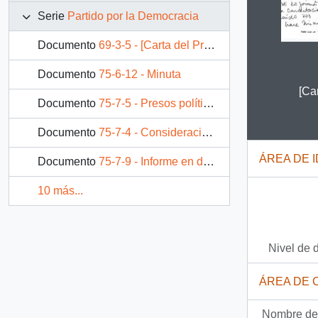
Serie
Partido por la Democracia
Documento
69-3-5 - [Carta del Presidente del PPD expresando molestia en ser excluídos por "ronda de encuentros"]
Documento
75-6-12 - Minuta
Clicking
[Ca
Documento
75-7-5 - Presos políticos en Chile Nominas y Cuadros Estadísticos al 30 de septiembre de 1989
Documento
75-7-4 - Consideraciones en torno a la problemática de los Derechos Humanos
ÁREA DE 
Documento
75-7-9 - Informe en derecho
10 más...
Nivel de 
ÁREA DE 
Nombre del