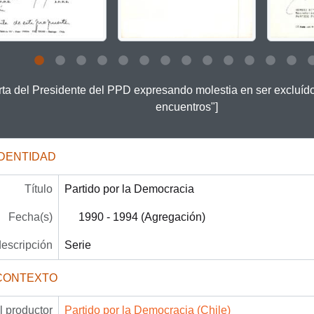
 this description title link will open the description view page for
rta del Presidente del PPD expresando molestia en ser excluíd
encuentros"]
IDENTIDAD
Título
Partido por la Democracia
Fecha(s)
1990 - 1994 (Agregación)
descripción
Serie
CONTEXTO
 productor
Partido por la Democracia (Chile)