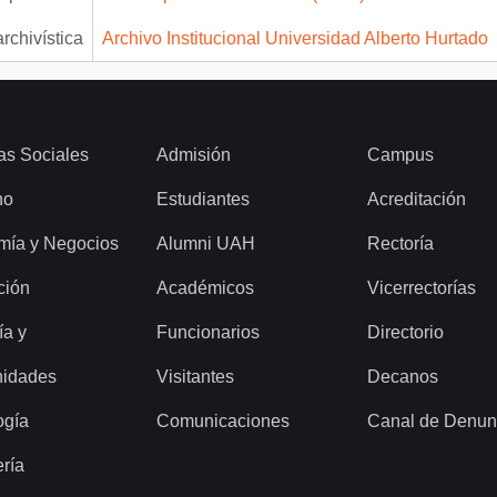
archivística
Archivo Institucional Universidad Alberto Hurtado
as Sociales
Admisión
Campus
ho
Estudiantes
Acreditación
mía y Negocios
Alumni UAH
Rectoría
ción
Académicos
Vicerrectorías
ía y
Funcionarios
Directorio
idades
Visitantes
Decanos
ogía
Comunicaciones
Canal de Denun
ería